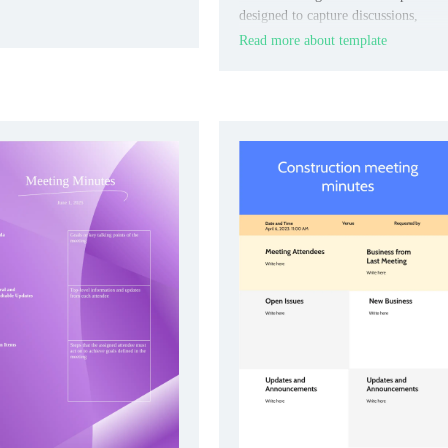
designed to capture discussions,
volunteer activities, fundraising plan
Read more about template
and community outreach initiatives.