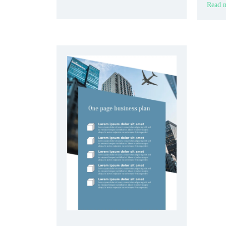
editabl
Read m