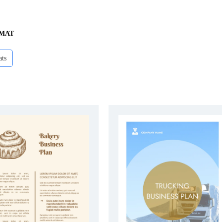
RMAT
ats