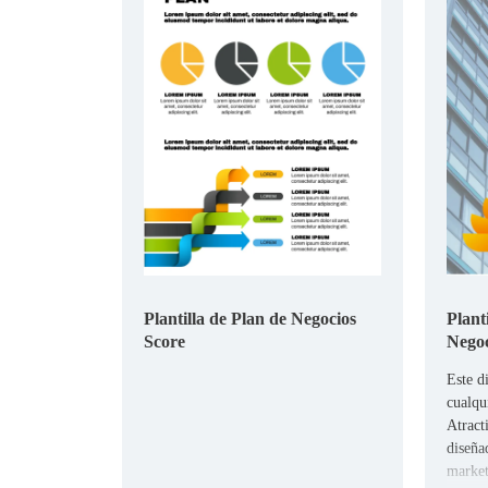
Plantilla de Plan de Negocios
Plant
Score
Negoc
Este d
cualqu
Atract
diseñad
market