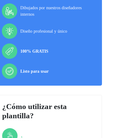
Dibujados por nuestros diseñadores
internos
Diseño profesional y único
100% GRATIS
Listo para usar
¿Cómo utilizar esta
plantilla?
Paso
1