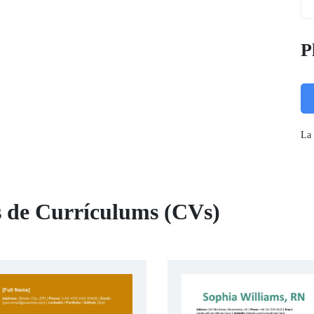
P
La 
s de Currículums (CVs)