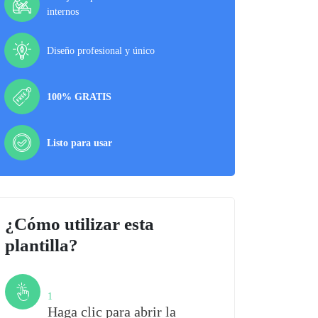
internos
Diseño profesional y único
100% GRATIS
Listo para usar
¿Cómo utilizar esta
plantilla?
Paso
1
Haga clic para abrir la