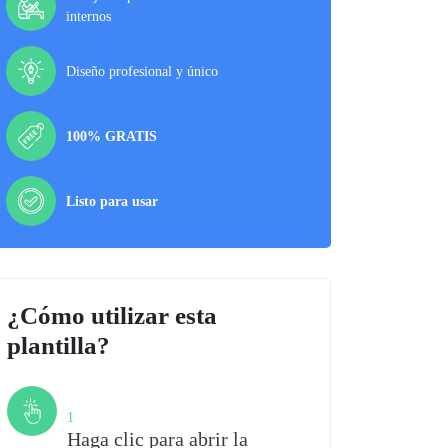
internos
Diseño profesional y único
100% GRATIS
Listo para usar
¿Cómo utilizar esta
plantilla?
Paso
1
Haga clic para abrir la