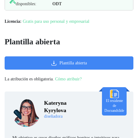
disponibles:
ODT
Licencia:
Gratis para uso personal y empresarial
Plantilla abierta
Plantilla abierta
La atribución es obligatoria.
Cómo atribuir?
El residente
Kateryna
de
Kyrylova
Docsandslide
diseñadora
Mi objetivo es crear diseños gráficos bonitos e intuitivos para