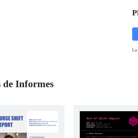
P
La 
s de Informes