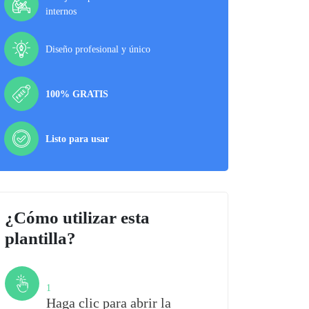
internos
Diseño profesional y único
100% GRATIS
Listo para usar
¿Cómo utilizar esta
plantilla?
Paso
1
Haga clic para abrir la