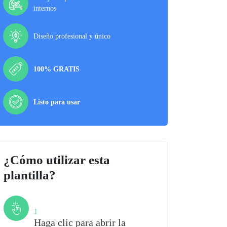
internos
Diseño profesional y único
100% GRATIS
Listo para usar
¿Cómo utilizar esta
plantilla?
Paso
1
Haga clic para abrir la