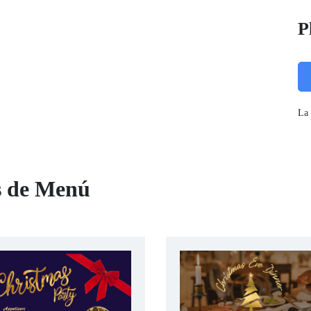
P
La 
as de Menú