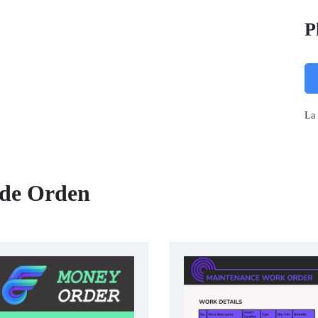
P
La 
 de Orden