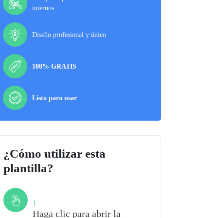
internos
Diseño profesional y único
100% GRATIS
Listo para usar
¿Cómo utilizar esta
plantilla?
Paso
1
Haga clic para abrir la