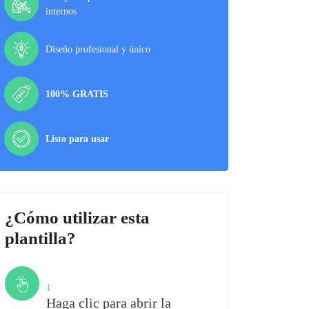
internos
Diseño profesional y único
100% GRATIS
Listo para usar
¿Cómo utilizar esta
plantilla?
Paso
1
Haga clic para abrir la