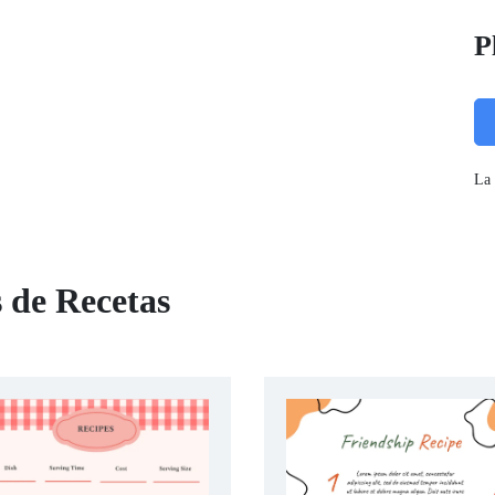
P
La 
s de Recetas