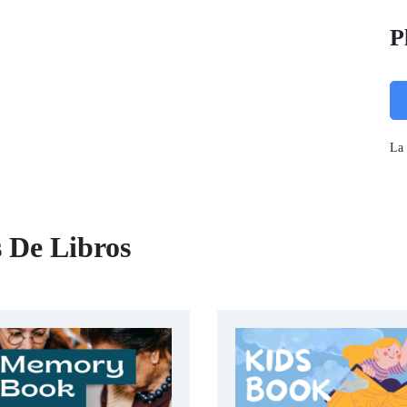
P
La 
s De Libros