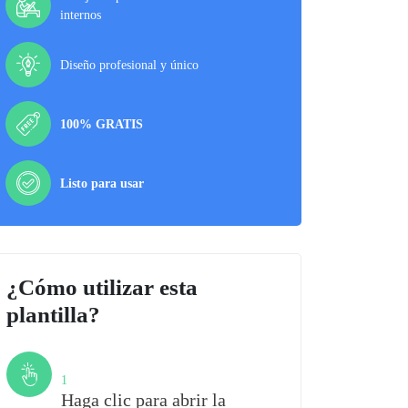
internos
Diseño profesional y único
100% GRATIS
Listo para usar
¿Cómo utilizar esta
plantilla?
Paso
1
Haga clic para abrir la