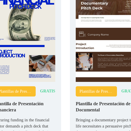
GRATIS
GRA
Plantillas de Presentaciones (Pitch Decks)
Plantillas de Presentaciones (Pitch Decks)
antilla de Presentación
Plantilla de Presentación de
nanciera
Documental
uring funding in the financial
Bringing a documentary project 
tor demands a pitch deck that
life necessitates a persuasive pitc