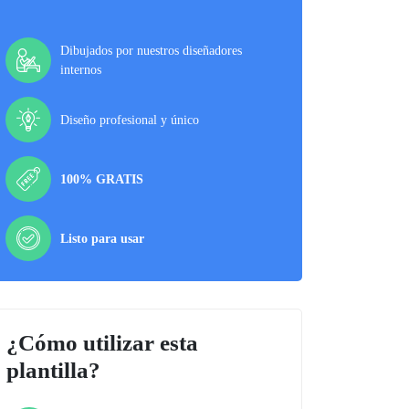
Dibujados por nuestros diseñadores
internos
Diseño profesional y único
100% GRATIS
Listo para usar
¿Cómo utilizar esta
plantilla?