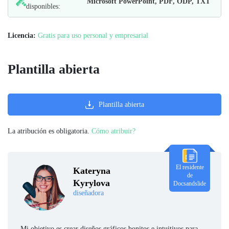
Microsoft PowerPoint, PDF, ODP, TXT
disponibles:
Licencia:
Gratis para uso personal y empresarial
Plantilla abierta
Plantilla abierta
La atribución es obligatoria.
Cómo atribuir?
El residente
Kateryna
de
Kyrylova
Docsandslide
diseñadora
Mi objetivo es crear diseños gráficos bonitos e intuitivos para