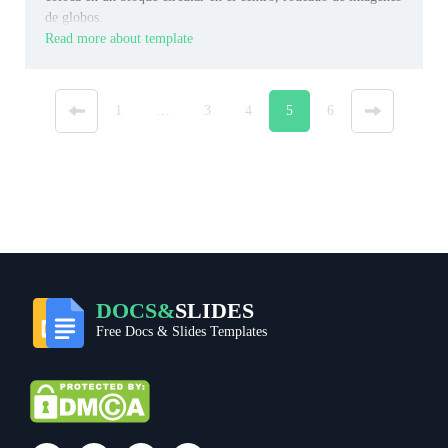
de globos.
Read more about template
«
1
…
3
4
5
6
»
DOCS&
SLIDES
Free Docs & Slides Templates