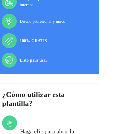
internos
Diseño profesional y único
100% GRATIS
Listo para usar
¿Cómo utilizar esta
plantilla?
Paso
1
Haga clic para abrir la