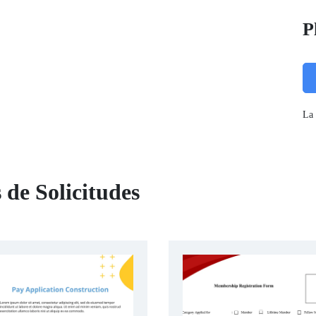
P
La 
 de Solicitudes