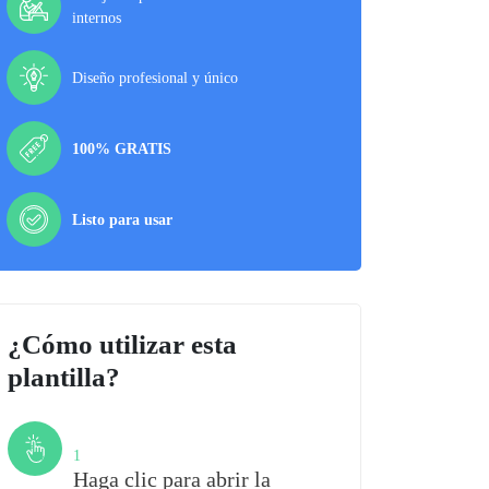
internos
Diseño profesional y único
100% GRATIS
Listo para usar
¿Cómo utilizar esta
plantilla?
Paso
1
Haga clic para abrir la