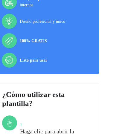
internos
Diseño profesional y único
100% GRATIS
Listo para usar
¿Cómo utilizar esta
plantilla?
Paso
1
Haga clic para abrir la