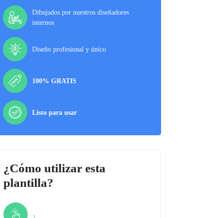
Dibujados por nuestros diseñadores
internos
Diseño profesional y único
100% GRATIS
Listo para usar
¿Cómo utilizar esta
plantilla?
Paso
1