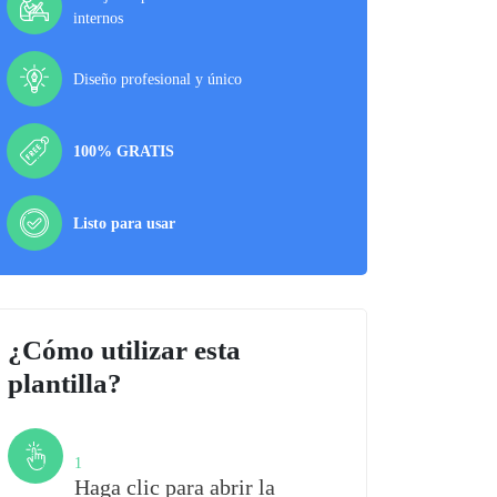
internos
Diseño profesional y único
100% GRATIS
Listo para usar
¿Cómo utilizar esta
plantilla?
Paso
1
Haga clic para abrir la