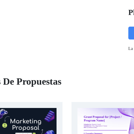
P
La 
s De Propuestas