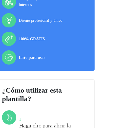
internos
Diseño profesional y único
100% GRATIS
Listo para usar
¿Cómo utilizar esta
plantilla?
Paso
1
Haga clic para abrir la