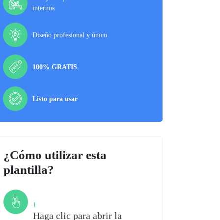
internos
Diseño profesional y único
100% GRATIS
Listo para usar
¿Cómo utilizar esta
plantilla?
Paso
1
Haga clic para abrir la