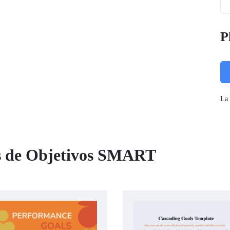
P
La 
as de Objetivos SMART