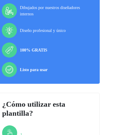
Dibujados por nuestros diseñadores
internos
Diseño profesional y único
100% GRATIS
Listo para usar
¿Cómo utilizar esta
plantilla?
Paso
1